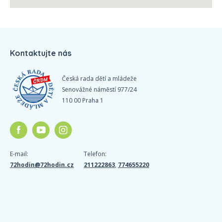
Kontaktujte nás
Česká rada dětí a mládeže
Senovážné náměstí 977/24
110 00 Praha 1
E-mail:
Telefon:
72hodin@72hodin.cz
211222863
,
774655220