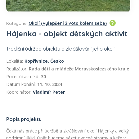
?
Kategorie:
Okolí (vylepšení života kolem sebe)
Hájenka - objekt dětských aktivit
Tradiční údržba objektu a zkrášlování jeho okolí.
Lokalita:
Kopřivnice, Česko
Realizátor:
Rada dětí a mládeže Moravskoslezského kraje
Počet účastníků:
30
Datum konání:
11. 10. 2024
Koordinátor:
Vladimír Peter
Popis projektu
Čeká nás práce při údržbě a zkrášlování okolí Hájenky a velký
podzimní úklid. Opět budeme sázet ovocné stromy a keře v