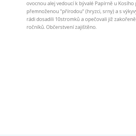
ovocnou alej vedoucí k bývalé Papírně u Kosího 
přemnoženou "přírodou" (hryzci, srny) a s výky
rádi dosadili 10stromků a opečovali již zakořen
ročníků. Občerstvení zajištěno.