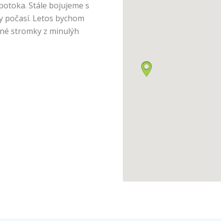
potoka. Stále bojujeme s
vy počasí. Letos bychom
ěné stromky z minulýh