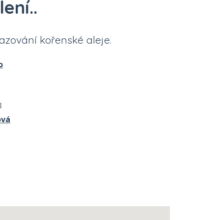
ení..
sazování kořenské aleje.
o
3
ová