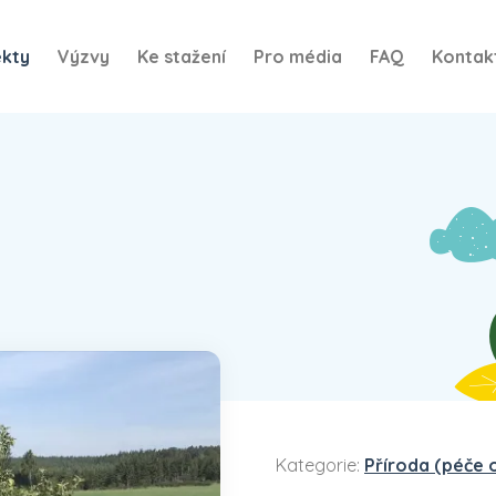
ekty
Výzvy
Ke stažení
Pro média
FAQ
Kontak
Kategorie:
Příroda (péče 