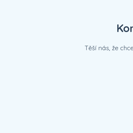
Kon
Těší nás, že chc