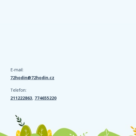
E-mail:
72hodin@72hodin.cz
Telefon:
211222863
,
774655220