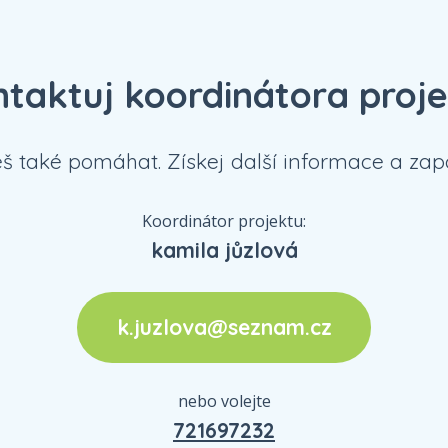
taktuj koordinátora proj
eš také pomáhat. Získej další informace a zapo
Koordinátor projektu:
kamila jůzlová
k.juzlova@seznam.cz
nebo volejte
721697232