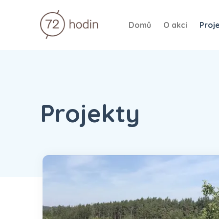
Domů
O akci
Proj
Projekty