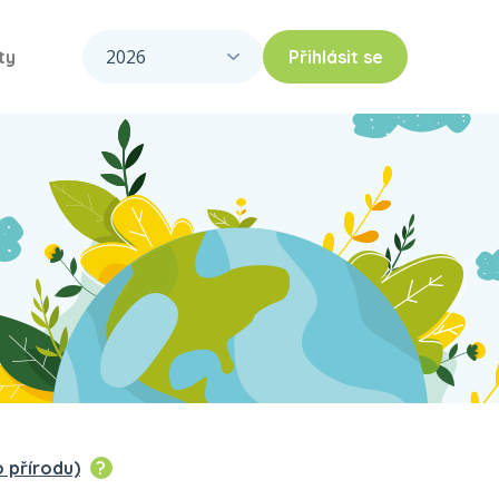
ty
Přihlásit se
o přírodu)
?