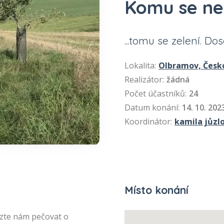
Komu se nel
...tomu se zelení. Do
Lokalita:
Olbramov, Česk
Realizátor:
žádná
Počet účastníků:
24
Datum konání:
14. 10. 202
Koordinátor:
kamila jůzl
Místo konání
zte nám pečovat o