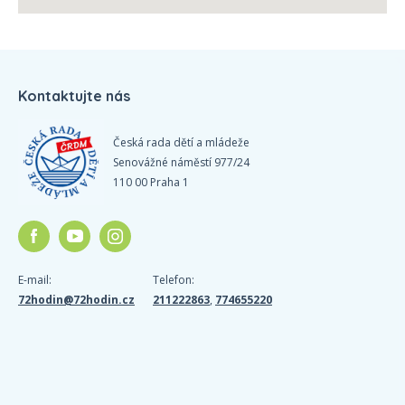
Kontaktujte nás
Česká rada dětí a mládeže
Senovážné náměstí 977/24
110 00 Praha 1
E-mail:
Telefon:
72hodin@72hodin.cz
211222863
,
774655220