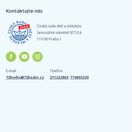
Kontaktujte nás
Česká rada dětí a mládeže
Senovážné náměstí 977/24
110 00 Praha 1
E-mail:
Telefon:
72hodin@72hodin.cz
211222863
,
774655220