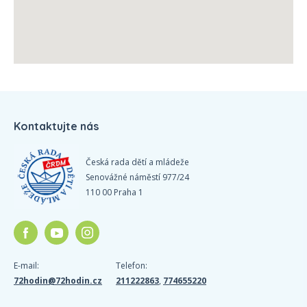
Kontaktujte nás
Česká rada dětí a mládeže
Senovážné náměstí 977/24
110 00 Praha 1
E-mail:
Telefon:
72hodin@72hodin.cz
211222863
,
774655220