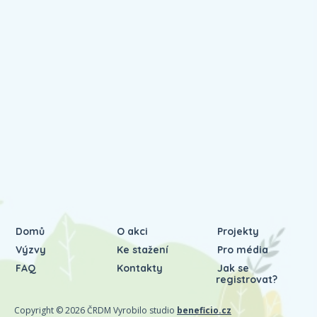
Domů
O akci
Projekty
Výzvy
Ke stažení
Pro média
FAQ
Kontakty
Jak se
registrovat?
Copyright © 2026 ČRDM Vyrobilo studio
beneficio.cz