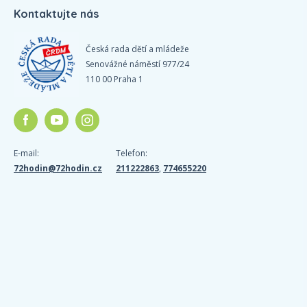
Kontaktujte nás
Česká rada dětí a mládeže
Senovážné náměstí 977/24
110 00 Praha 1
E-mail:
Telefon:
72hodin@72hodin.cz
211222863
,
774655220