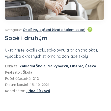
?
Kategorie:
Okolí (vylepšení života kolem sebe)
Sobě i druhým
Úklid hřiště, okolí školy, sokolovny a přilehlého okolí,
výsadba okrasných stromů na zahradě školy
Lokalita:
Základní Škola, Na Výběžku, Liberec, Česko
Realizátor:
Škola
Počet účastníků:
212
Datum konání:
15. 10. 2021
Koordinátor:
Jiřina Čížková