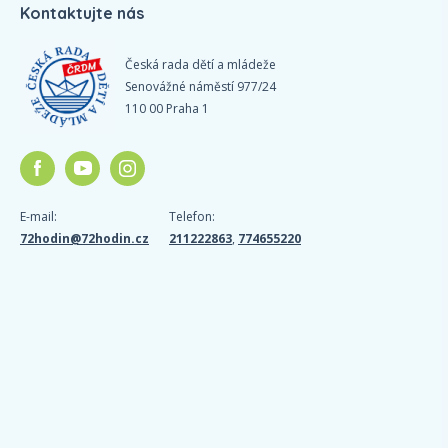
Kontaktujte nás
Česká rada dětí a mládeže
Senovážné náměstí 977/24
110 00 Praha 1
E-mail:
Telefon:
72hodin@72hodin.cz
211222863
,
774655220