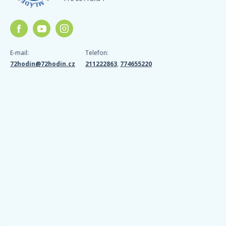
E-mail:
Telefon:
72hodin@72hodin.cz
211222863
,
774655220