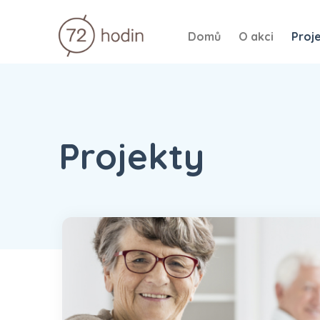
Domů
O akci
Proj
Projekty