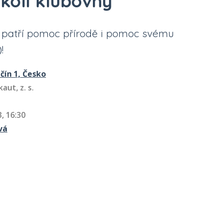
kolí klubovny
 patří pomoc přírodě i pomoc svému
!
ičín 1, Česko
aut, z. s.
3, 16:30
vá