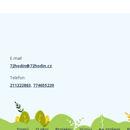
E-mail:
72hodin@72hodin.cz
Telefon:
211222863
,
774655220
Domů
O akci
Projekty
Výzvy
Ke stažení
P