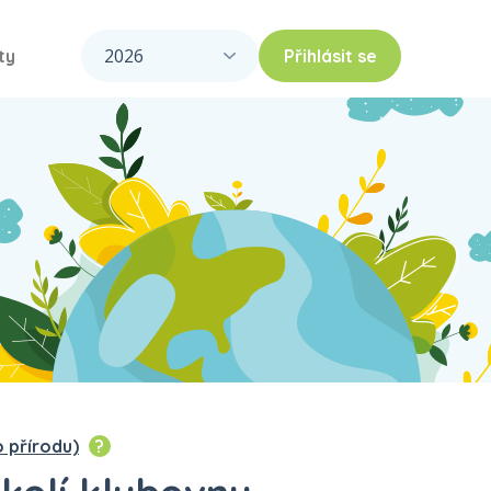
ty
Přihlásit se
o přírodu)
?